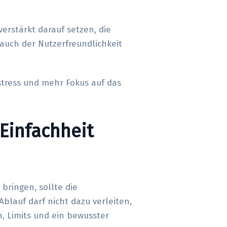
erstärkt darauf setzen, die
auch der Nutzerfreundlichkeit
tress und mehr Fokus auf das
Einfachheit
bringen, sollte die
blauf darf nicht dazu verleiten,
, Limits und ein bewusster