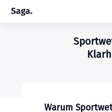
Sportwe
Klarh
Warum Sportwette