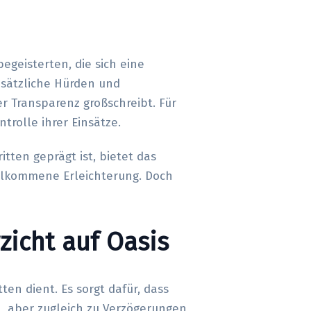
eisterten, die sich eine
sätzliche Hürden und
r Transparenz großschreibt. Für
trolle ihrer Einsätze.
tten geprägt ist, bietet das
illkommene Erleichterung. Doch
zicht auf Oasis
tten dient. Es sorgt dafür, dass
l, aber zugleich zu Verzögerungen