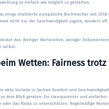
icklung so einfach wie möglich zu gestalten.
s einige etablierte europäische Buchmacher seit 2018 v
mmt nicht nur der Geschwindigkeit zugute, sondern oft 
edeutet das: Weniger Wartezeiten, weniger Dokumentens
 selbst.
eim Wetten: Fairness trotz 
 viele Vorteile in Sachen Komfort und Geschwindigkeit 
s dem Blick geraten. Ein transparenter und einfacher A
n oder das Risiko zu unterschätzen. Regelmäßige Pausen