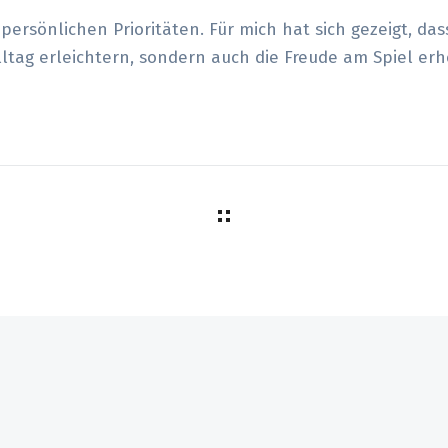
persönlichen Prioritäten. Für mich hat sich gezeigt, da
lltag erleichtern, sondern auch die Freude am Spiel e