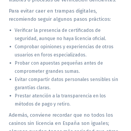
Para evitar caer en trampas digitales,
recomiendo seguir algunos pasos prácticos:
Verificar la presencia de certificados de
seguridad, aunque no haya licencia oficial.
Comprobar opiniones y experiencias de otros
usuarios en foros especializados.
Probar con apuestas pequeñas antes de
comprometer grandes sumas.
Evitar compartir datos personales sensibles sin
garantías claras.
Prestar atención a la transparencia en los
métodos de pago y retiro.
Además, conviene recordar que no todos los
casinos sin licencia en España son iguales;