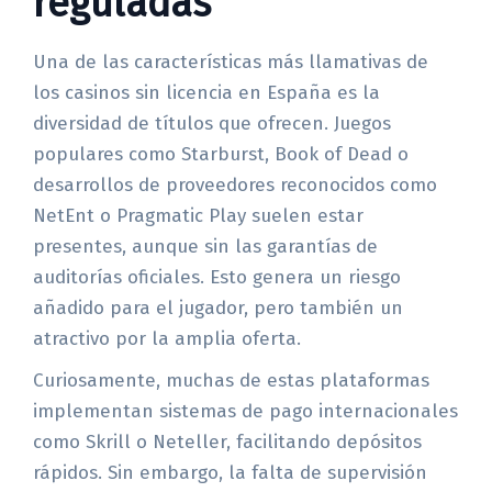
reguladas
Una de las características más llamativas de
los casinos sin licencia en España es la
diversidad de títulos que ofrecen. Juegos
populares como Starburst, Book of Dead o
desarrollos de proveedores reconocidos como
NetEnt o Pragmatic Play suelen estar
presentes, aunque sin las garantías de
auditorías oficiales. Esto genera un riesgo
añadido para el jugador, pero también un
atractivo por la amplia oferta.
Curiosamente, muchas de estas plataformas
implementan sistemas de pago internacionales
como Skrill o Neteller, facilitando depósitos
rápidos. Sin embargo, la falta de supervisión