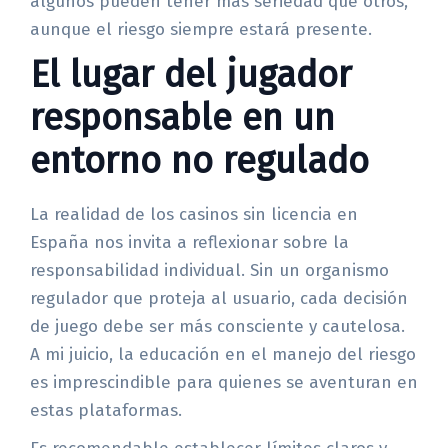
algunos pueden tener más seriedad que otros,
aunque el riesgo siempre estará presente.
El lugar del jugador
responsable en un
entorno no regulado
La realidad de los casinos sin licencia en
España nos invita a reflexionar sobre la
responsabilidad individual. Sin un organismo
regulador que proteja al usuario, cada decisión
de juego debe ser más consciente y cautelosa.
A mi juicio, la educación en el manejo del riesgo
es imprescindible para quienes se aventuran en
estas plataformas.