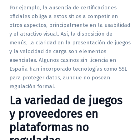
Por ejemplo, la ausencia de certificaciones
oficiales obliga a estos sitios a competir en
otros aspectos, principalmente en la usabilidad
y el atractivo visual. Así, la disposición de
menús, la claridad en la presentación de juegos
y la velocidad de carga son elementos
esenciales. Algunos casinos sin licencia en
España han incorporado tecnologías como SSL
para proteger datos, aunque no posean
regulación formal.
La variedad de juegos
y proveedores en
plataformas no